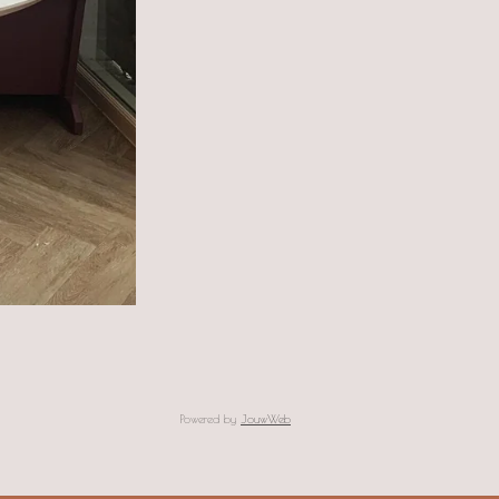
Powered by
JouwWeb