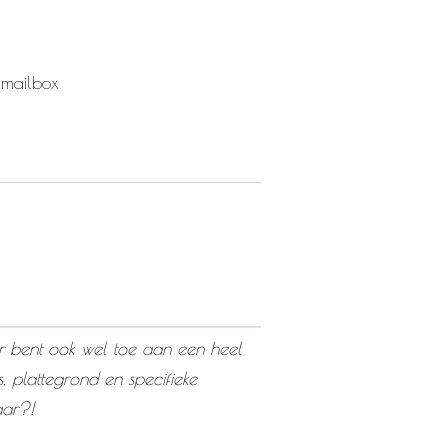
 mailbox
r bent ook wel toe aan een heel
, plattegrond en specifieke
aar?!