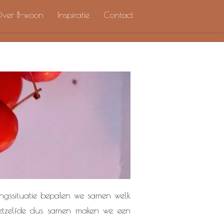
ver B-woon
Inspiratie
Contact
angssituatie bepalen we samen welk
hetzelfde dus samen maken we een