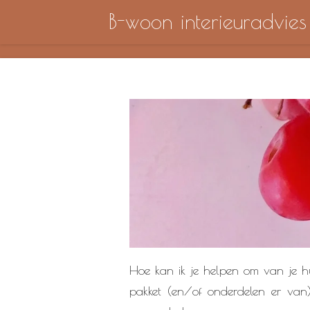
B-woon interieuradvies
Ga
direct
naar
de
hoofdinhoud
Hoe kan ik je helpen om van je hu
pakket (en/of onderdelen er van