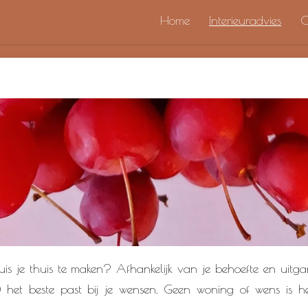
Home
Interieuradvies
O
is je thuis te maken? Afhankelijk van je behoefte en uitg
) het beste past bij je wensen. Geen woning of wens is 